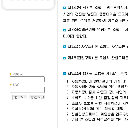
아이디
P/W